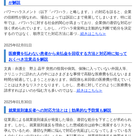
が解説
パワーハラスメント（以下「パワハラ」と略します。）の対応を誤ると、企業
の信頼性が損なわれ、場合によっては訴訟にまで発展してしまいます。特に近
年では、パワハラに対する社会的関心が高まっており、企業側の適切な対応が
強く求められています。しかし、パワハラ発覚時は主観的な判断で処分を決定
するのではなく、順序立てた対応方法に基づ...
続きはこちら≫
2025年02月01日
医療費を払わない患者から未払金を回収する方法と対応時に知って
おくべき注意点を解説
文責：弁護士 野上 晶平 突然の怪我や病気、保険に入っていない外国人等、
クリニックに訪れた人の中にはさまざまな事情で高額な医療費を払えないまま
時間が経過してしまうことがあります。病院側も未回収の医療費が増えていく
ことはは大きなリスクとなります。しかし、患者に対してどのように医療費を
請求すればよいのか悩む方も多いのではな...
続きはこちら≫
2025年01月30日
就業規則違反者への対応方法とは｜効果的な予防策も解説
従業員による就業規則違反が発覚した場合、適切な処分を下すことが求められ
ます。しかし、就業規則違反を理由とした懲戒処分は紛争に発展するリスクも
孕んでいるため、適切な判断に悩んで対応が先延ばしになってしまっている方