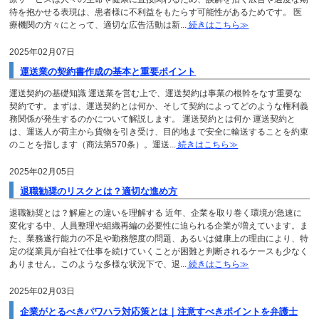
待を抱かせる表現は、患者様に不利益をもたらす可能性があるためです。 医
療機関の方々にとって、適切な広告活動は新...
続きはこちら≫
2025年02月07日
運送業の契約書作成の基本と重要ポイント
運送契約の基礎知識 運送業を営む上で、運送契約は事業の根幹をなす重要な
契約です。まずは、運送契約とは何か、そして契約によってどのような権利義
務関係が発生するのかについて解説します。 運送契約とは何か 運送契約と
は、運送人が荷主から貨物を引き受け、目的地まで安全に輸送することを約束
のことを指します（商法第570条）。運送...
続きはこちら≫
2025年02月05日
退職勧奨のリスクとは？適切な進め方
退職勧奨とは？解雇との違いを理解する 近年、企業を取り巻く環境が急速に
変化する中、人員整理や組織再編の必要性に迫られる企業が増えています。ま
た、業務遂行能力の不足や勤務態度の問題、あるいは健康上の理由により、特
定の従業員が自社で仕事を続けていくことが困難と判断されるケースも少なく
ありません。このような多様な状況下で、退...
続きはこちら≫
2025年02月03日
企業がとるべきパワハラ対応策とは｜注意すべきポイントを弁護士