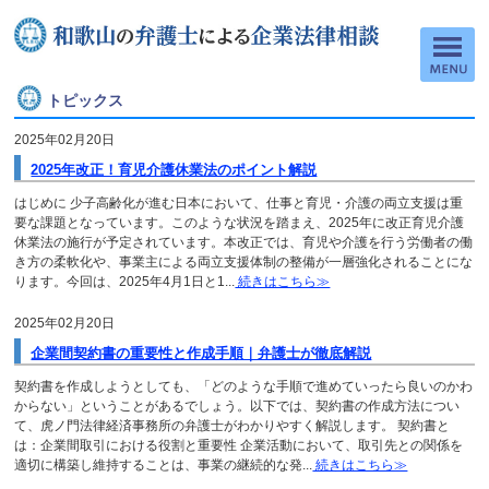
トピックス
2025年02月20日
2025年改正！育児介護休業法のポイント解説
はじめに 少子高齢化が進む日本において、仕事と育児・介護の両立支援は重
要な課題となっています。このような状況を踏まえ、2025年に改正育児介護
休業法の施行が予定されています。本改正では、育児や介護を行う労働者の働
き方の柔軟化や、事業主による両立支援体制の整備が一層強化されることにな
ります。今回は、2025年4月1日と1...
続きはこちら≫
2025年02月20日
企業間契約書の重要性と作成手順｜弁護士が徹底解説
契約書を作成しようとしても、「どのような手順で進めていったら良いのかわ
からない」ということがあるでしょう。以下では、契約書の作成方法につい
て、虎ノ門法律経済事務所の弁護士がわかりやすく解説します。 契約書と
は：企業間取引における役割と重要性 企業活動において、取引先との関係を
適切に構築し維持することは、事業の継続的な発...
続きはこちら≫