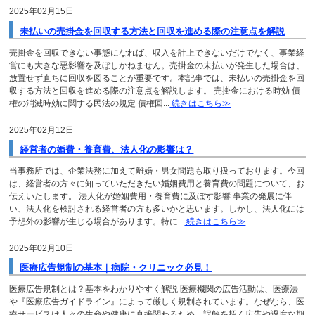
2025年02月15日
未払いの売掛金を回収する方法と回収を進める際の注意点を解説
売掛金を回収できない事態になれば、収入を計上できないだけでなく、事業経
営にも大きな悪影響を及ぼしかねません。売掛金の未払いが発生した場合は、
放置せず直ちに回収を図ることが重要です。本記事では、未払いの売掛金を回
収する方法と回収を進める際の注意点を解説します。 売掛金における時効 債
権の消滅時効に関する民法の規定 債権回...
続きはこちら≫
2025年02月12日
経営者の婚費・養育費、法人化の影響は？
当事務所では、企業法務に加えて離婚・男女問題も取り扱っております。今回
は、経営者の方々に知っていただきたい婚姻費用と養育費の問題について、お
伝えいたします。 法人化が婚姻費用・養育費に及ぼす影響 事業の発展に伴
い、法人化を検討される経営者の方も多いかと思います。しかし、法人化には
予想外の影響が生じる場合があります。特に...
続きはこちら≫
2025年02月10日
医療広告規制の基本｜病院・クリニック必見！
医療広告規制とは？基本をわかりやすく解説 医療機関の広告活動は、医療法
や『医療広告ガイドライン』によって厳しく規制されています。なぜなら、医
療サービスは人々の生命や健康に直接関わるため、誤解を招く広告や過度な期