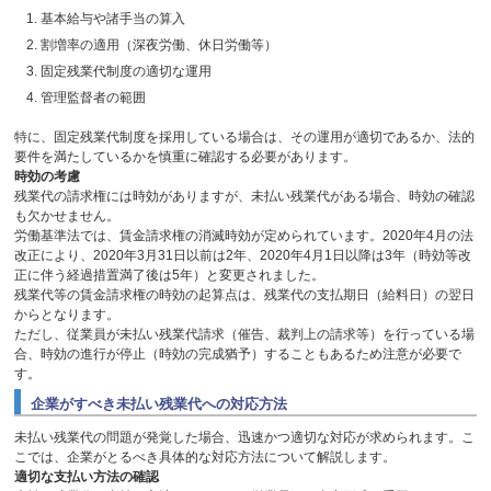
基本給与や諸手当の算入
割増率の適用（深夜労働、休日労働等）
固定残業代制度の適切な運用
管理監督者の範囲
特に、固定残業代制度を採用している場合は、その運用が適切であるか、法的
要件を満たしているかを慎重に確認する必要があります。
時効の考慮
残業代の請求権には時効がありますが、未払い残業代がある場合、時効の確認
も欠かせません。
労働基準法では、賃金請求権の消滅時効が定められています。
2020
年
4
月の法
改正により、
2020
年
3
月
31
日以前は
2
年、
2020
年
4
月
1
日以降は
3
年（時効等改
正に伴う経過措置満了後は
5
年）と変更されました。
残業代等の賃金請求権の時効の起算点は、残業代の支払期日（給料日）の翌日
からとなります。
ただし、従業員が未払い残業代請求（催告、裁判上の請求等）を行っている場
合、時効の進行が停止（時効の完成猶予）することもあるため注意が必要で
す。
企業がすべき未払い残業代への対応方法
未払い残業代の問題が発覚した場合、迅速かつ適切な対応が求められます。こ
こでは、企業がとるべき具体的な対応方法について解説します。
適切な支払い方法の確認