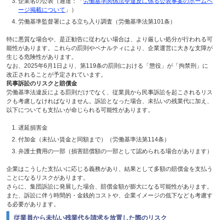
企業名の公表（通達：「
労働基準関係法令違反に係る公表事案のホームペ
ージ掲載について
」）
労働基準監督署による立ち入り調査（労働基準法第
101
条）
特に悪質な場合や、是正勧告に従わない場合は、より厳しい処分が行われる可
能性があります。これらの罰則やペナルティにより、企業運営に大きな支障が
生じる危険性があります。
なお、
2025
年
6
月
1
日より、第
119
条の罰則における「懲役」が「拘禁刑」に
改正されることが予定されています。
民事訴訟のリスクと賠償金
労働基準法違反による罰則だけでなく、従業員から民事訴訟を起こされるリス
クも考慮しなければなりません。訴訟となった場合、未払いの残業代に加え、
以下についても支払いが命じられる可能性があります。
遅延損害金
付加金（未払い賃金と同額まで）（労働基準法第
114
条）
弁護士費用の一部（損害賠償額の一部として認められる場合があります）
企業はこうした支払いに応じる義務があり、結果として多額の賠償金を支払う
ことになるリスクがあります。
さらに、集団訴訟に発展した場合、賠償金額が膨大になる可能性があります。
また、訴訟に伴う時間的・金銭的コストや、企業イメージの低下なども考慮す
る必要があります。
従業員から未払い残業代を請求を放置した際のリスク