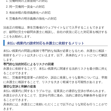
労働時間の上限規制への対応
同一労働同一賃金への対応
有給休暇の取得義務化への対応
労働条件の明示義務の強化への対応
法改正の情報は、厚生労働省のウェブサイトなどで入手することもできます
が、顧問社労士や顧問弁護士に相談し、自社の状況に応じた対応策を検討する
ことをお勧めします。
未払い残業代の請求対応を弁護士に依頼するメリット
未払い残業代の問題は複雑で専門的な知識が必要となるため、弁護士に相談・
依頼するメリットは大きいといえます。以下、具体的なメリットについて解説
します。
専門的な法的対応によるリスクの回避
弁護士に依頼することで、未払い残業代に関連する法的リスクを最小限に抑え
ることができます。
特に、労働基準監督署への対応や、訴訟に発展しそうな案件については、早期
に弁護士に相談することで、リスクを大きく軽減できる可能性があります。
適切な交渉と和解の促進
未払い残業代に関するトラブルでは、従業員との適切な交渉が求められます。
弁護士が介入することで、交渉を円滑に進め、法的に適切な和解条件を提示す
ることができます。
具体的には、弁護士にご依頼いただくことで以下のような対応を行うことがで
きます。