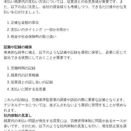
未払い残業代の支払い方法については、従業員との合意形成が重要です。ま
た、以下の点に注意し、会社の資金繰りも考慮しつつ、できるだけ速やかな支
払いを心がけましょう。
正確な金額の算出
支払いのタイミング（一括か分割か）
税金や社会保険料の取り扱い
証拠や記録の確保
将来的な紛争に備え、以下のような証拠や記録を適切に保管し、必要に応じて
提出できる状態にしておくことが重要です。
労働時間の記録
残業代の計算根拠
従業員との話し合いの記録
支払いに関する合意書
これらの記録は、労働基準監督署の調査や訴訟の際に重要な証拠となります。
デジタルデータについては、改ざんされないよう適切に管理することが求めら
れます。
社内体制の見直し
残業代の未払い問題が発生する背景には、労務管理体制に問題があるケースが
多いです。そのため、以下のような社内体制の見直しを行い、発生防止策を講