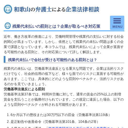
残業代未払いの罰則とは？企業が取るべき対応策
近年、働き方改革の推進により、労働時間管理や残業代の支払いに対する社会
的関心が高まっています。しかし、依然として残業代の未払い問題は多くの企
業で課題となっています。本コラムでは、残業代未払いによって企業が直面す
る可能性のある罰則と、その対応策について詳しく解説します。
残業代未払いで会社が受ける可能性のある罰則とは？
残業代の未払いは、労働基準法違反となる重大な問題です。企業は法的リスク
だけでなく、社会的信用の低下など、様々な面でのリスクに直面する可能性が
あります。ここでは、具体的にどのような罰則やペナルティ、法的リスクがあ
るのかを見ていきましょう。
労働基準法違反による罰則
労働基準法第
37
条では、時間外労働に対して、通常の賃金の
25%
以上の割増
賃金を支払うことが義務付けられています。この規定に違反した場合、以下の
ような罰則やペナルティが科される可能性があります。
6か月以下の懲役または
30
万円以下の罰金（労働基準法第
119
条）
是正勧告や改善命令（労働基準法第
101
条、
104
条の
2
等）