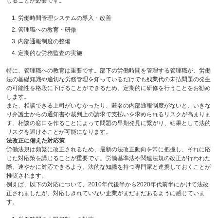
じることが必要です。
労働時間管理システムの導入・改善
管理職への教育・研修
内部通報制度の整備
定期的な労務監査の実施
特に、管理職への教育は重要です。部下の労働時間を管理する管理職が、労働
法の基礎知識や適切な労務管理を知っているだけでも残業代の未払問題の発生
の可能性を格段に下げることができるため、定期的に研修を行うことをお勧め
します。
また、相談できる上司がいなかったり、匿名の内部通報制度がないと、いきな
り弁護士からの通知書や裁判上の請求で支払いを求められるリスクが高まりま
す。相談の窓口を作ることによって問題の早期発見に繋がり、結果として法的
リスクを避けることが可能になります。
法改正に備えた対応策
労働法規は頻繁に改正されるため、最新の法改正動向を常に把握し、それに応
じた対応策を講じることが重要です。労働基準法や関連法規の改正が行われた
際、速やかに対応できるよう、法的な知識を持つ専門家と連携しておくことが
推奨されます。
例えば、以下の対応について、
2010
年代後半から
2020
年代前半にかけて法改
正されましたが、対応しきれていない企業がまだまだあるように感じていま
す。