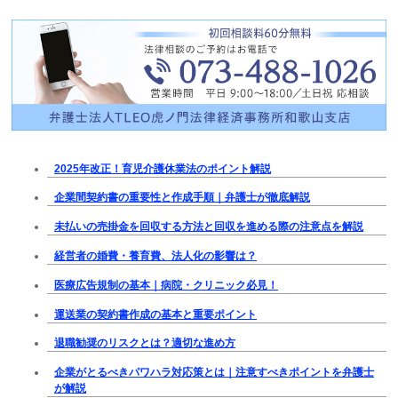
2025年改正！育児介護休業法のポイント解説
企業間契約書の重要性と作成手順｜弁護士が徹底解説
未払いの売掛金を回収する方法と回収を進める際の注意点を解説
経営者の婚費・養育費、法人化の影響は？
医療広告規制の基本｜病院・クリニック必見！
運送業の契約書作成の基本と重要ポイント
退職勧奨のリスクとは？適切な進め方
企業がとるべきパワハラ対応策とは｜注意すべきポイントを弁護士
が解説