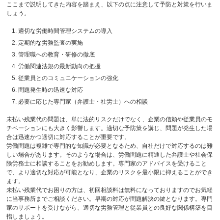
ここまで説明してきた内容を踏まえ、以下の点に注意して予防と対策を行いま
しょう。
適切な労働時間管理システムの導入
定期的な労務監査の実施
管理職への教育・研修の徹底
労働関連法規の最新動向の把握
従業員とのコミュニケーションの強化
問題発生時の迅速な対応
必要に応じた専門家（弁護士・社労士）への相談
未払い残業代の問題は、単に法的リスクだけでなく、企業の信頼や従業員のモ
チベーションにも大きく影響します。適切な予防策を講じ、問題が発生した場
合は迅速かつ適切に対応することが重要です。
労働問題は複雑で専門的な知識が必要となるため、自社だけで対応するのは難
しい場合があります。そのような場合は、労働問題に精通した弁護士や社会保
険労務士に相談することをお勧めします。専門家のアドバイスを受けること
で、より適切な対応が可能となり、企業のリスクを最小限に抑えることができ
ます。
未払い残業代でお困りの方は、初回相談料は無料になっておりますのでお気軽
に当事務所までご相談ください。早期の対応が問題解決の鍵となります。専門
家のサポートを受けながら、適切な労務管理と従業員との良好な関係構築を目
指しましょう。