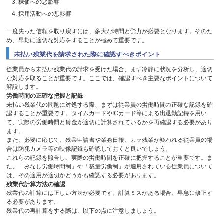
株価への悪影響
採用活動への悪影響
一度失った信頼を取り戻すには、多大な時間と労力が必要となります。そのた
め、早期に適切な対応をすることが極めて重要です。
未払い残業代を請求された際に確認すべきポイント
従業員から未払い残業代の請求を受けた場合、まず冷静に状況を分析し、適切
な対応を取ることが重要です。ここでは、確認すべき主要なポイントについて
解説します。
労働時間の正確な把握と記録
未払い残業代の問題に対処する際、まずは従業員の労働時間の正確な記録を確
認することが重要です。タイムカードや
IC
カード等による出退勤記録を用い
て、実際の労働時間と賃金が適切に計算されているかを再確認する必要があり
ます。
また、必要に応じて、残業申請書や業務日報、カラ残業が疑われる従業員の場
合は防犯カメラ等の映像記録も確認しておくと良いでしょう。
これらの記録を照合し、実際の労働時間を正確に把握することが重要です。ま
た、「みなし労働時間制」や「裁量労働制」が適用されている従業員について
は、その適用が適切かどうかも確認する必要があります。
残業代計算方法の確認
残業代の計算には正しい方法が必要です。計算ミスがある場合、早急に修正す
る必要があります。
残業代の再計算をする際は、以下の点に注意しましょう。