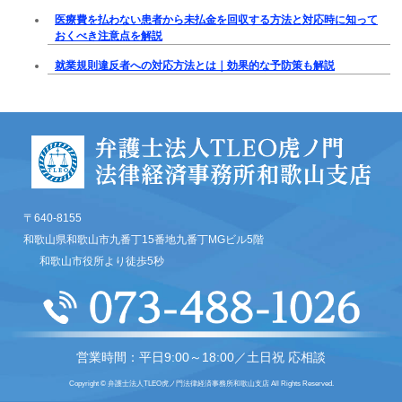
医療費を払わない患者から未払金を回収する方法と対応時に知って
おくべき注意点を解説
就業規則違反者への対応方法とは｜効果的な予防策も解説
〒640-8155
和歌山県和歌山市九番丁15番地九番丁MGビル5階
和歌山市役所より徒歩5秒
営業時間：平日9:00～18:00／土日祝 応相談
Copyright © 弁護士法人TLEO虎ノ門法律経済事務所和歌山支店 All Rights Reserved.