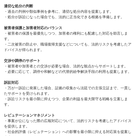
適切な処分の判断
・過去の判例や類似事例を参考に、適切な処分内容を提案します。
・処分が訴訟になった場合でも、法的に正当化できる根拠を準備します。
被害者保護と加害者対応のバランス
・被害者の保護を最優先しつつ、加害者の権利にも配慮した対応を助言しま
す。
・二次被害の防止や、職場復帰支援などについても、法的リスクを考慮したア
ドバイスが得られます。
交渉や調停のサポート
・被害者や加害者との交渉が必要な場合、法的な観点からサポートします。
・必要に応じて、調停や和解などの代替的紛争解決手段の利用も提案します。
訴訟対応
・万が一訴訟に発展した場合、証拠の収集から法廷での主張立証まで、一貫し
たサポートを受けられます。
・訴訟リスクを最小限に抑えつつ、企業の利益を最大限守る戦略を立案しま
す。
レピュテーションマネジメント
・事案が公になった際の広報対応について、法的リスクを考慮したアドバイス
を提供します。
・社会的評価（レピュテーション）への影響を最小限に抑える対応策を提案し