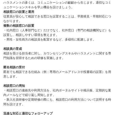
ハラスメントの多くは、コミュニケーションの齟齬から生じます。適切なコミ
ュニケーションスキルを学ぶ機会を設けましょう。
相談窓口の設置と運用
従業員が安心して相談できる窓口を設置することは、早期発見・早期対応につ
ながります。
複数の相談窓口の設置
・社内窓口（人事部門など）だけでなく、社外窓口（専門の相談機関など）も
設置し、相談しやすい環境を整えます。
・男性・女性両方の相談員を配置するなど、多様性に配慮します。
相談員の育成
相談を受ける担当者に対し、カウンセリングスキルやハラスメントに関する専
門知識を習得するための研修を実施します。
匿名相談の受付
匿名でも相談できる仕組み（例：専用のメールアドレスや投書箱の設置）を用
意します。
相談窓口の周知
・相談窓口の連絡先や利用方法を、社内ポータルサイトや掲示板、定期的な案
内メールなどで繰り返し周知します。
・新入社員研修や定期研修の際にも、相談窓口の利用方法について説明する時
間を設けます。
迅速な対応と適切なフォローアップ