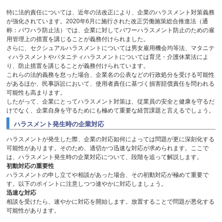
特に法的責任については、近年の法改正により、企業のハラスメント対策義務
が強化されています。
2020
年
6
月に施行された改正労働施策総合推進法（通
称：パワハラ防止法）では、企業に対してパワーハラスメント防止のための雇
用管理上の措置を講じることが義務付けられました。
さらに、セクシュアルハラスメントについては男女雇用機会均等法、マタニテ
ィハラスメントやパタニティハラスメントについては育児・介護休業法によ
り、防止措置を講じることが義務付けられています。
これらの法的義務を怠った場合、企業名の公表などの行政処分を受ける可能性
があるほか、民事訴訟において、使用者責任に基づく損害賠償責任を問われる
可能性も高まります。
したがって、企業にとってハラスメント対策は、従業員の安全と健康を守るだ
けでなく、企業自身を守るためにも極めて重要な経営課題と言えるでしょう。
ハラスメント発生時の企業対応
ハラスメントが発生した際、企業の対応如何によっては問題が更に深刻化する
可能性があります。そのため、適切かつ迅速な対応が求められます。ここで
は、ハラスメント発生時の企業対応について、段階を追って解説します。
初動対応の重要性
ハラスメントの申し立てや相談があった場合、その初動対応が極めて重要で
す。以下のポイントに注意しつつ速やかに対応しましょう。
迅速な対応
相談を受けたら、速やかに対応を開始します。放置することで問題が悪化する
可能性があります。