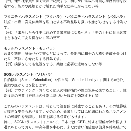
【例】他の従業員の前で大声で叱責する、明らかに達成不可能な業務目標を設
定する、能力や経験とかけ離れた簡単な仕事しか与えない等
マタニティハラスメント（マタハラ）・パタニティハラスメント（パタハラ）
妊娠・出産・育児休業等を理由とする不利益取り扱いや嫌がらせをする行為で
す。
【例】「出産したら仕事は辞めて専業主婦になるべき」「男のくせに育児休業
をとるなんてあり得ない」等の発言
モラルハラスメント（モラハラ）
言葉や態度、身振りや文書などによって、長期的に相手の人格や尊厳を傷つけ
たり、不快にさせたりする行為です。
【例】挨拶をしても無視をする、業務に必要な連絡をしない等
SOGIハラスメント（ソジハラ）
性的指向（
Sexual Orientation
）や性自認（
Gender Identity
）に関する差別的
言動や嫌がらせを指します。
【例】アウティング（許可なく他人の性的指向や性自認を公表すること）、性
別役割の強要（戸籍上の性別に基づいた服装を強制する）等
これらのハラスメントは、時として複合的に発生することもあり、その境界線
が曖昧な場合もあります。そのため、企業としては広範囲にわたるハラスメン
トの可能性を認識し、対策を講じる必要があります。
特に、
SOGI
ハラスメントについて、日本では
LGBT
に対する理解が諸外国より
遅れをとっており、中高年層を中心に、未だに古い価値観や偏見を持ち続けて