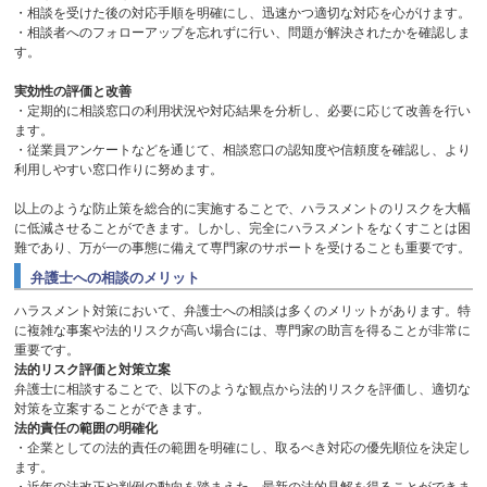
・相談を受けた後の対応手順を明確にし、迅速かつ適切な対応を心がけます。
・相談者へのフォローアップを忘れずに行い、問題が解決されたかを確認しま
す。
実効性の評価と改善
・定期的に相談窓口の利用状況や対応結果を分析し、必要に応じて改善を行い
ます。
・従業員アンケートなどを通じて、相談窓口の認知度や信頼度を確認し、より
利用しやすい窓口作りに努めます。
以上のような防止策を総合的に実施することで、ハラスメントのリスクを大幅
に低減させることができます。しかし、完全にハラスメントをなくすことは困
難であり、万が一の事態に備えて専門家のサポートを受けることも重要です。
弁護士への相談のメリット
ハラスメント対策において、弁護士への相談は多くのメリットがあります。特
に複雑な事案や法的リスクが高い場合には、専門家の助言を得ることが非常に
重要です。
法的リスク評価と対策立案
弁護士に相談することで、以下のような観点から法的リスクを評価し、適切な
対策を立案することができます。
法的責任の範囲の明確化
・企業としての法的責任の範囲を明確にし、取るべき対応の優先順位を決定し
ます。
・近年の法改正や判例の動向を踏まえた、最新の法的見解を得ることができま