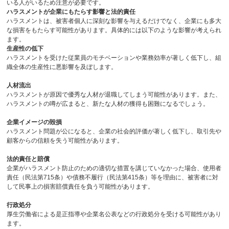
いる人がいるため注意が必要です。
ハラスメントが企業にもたらす影響と法的責任
ハラスメントは、被害者個人に深刻な影響を与えるだけでなく、企業にも多大
な損害をもたらす可能性があります。具体的には以下のような影響が考えられ
ます。
生産性の低下
ハラスメントを受けた従業員のモチベーションや業務効率が著しく低下し、組
織全体の生産性に悪影響を及ぼします。
人材流出
ハラスメントが原因で優秀な人材が退職してしまう可能性があります。また、
ハラスメントの噂が広まると、新たな人材の獲得も困難になるでしょう。
企業イメージの毀損
ハラスメント問題が公になると、企業の社会的評価が著しく低下し、取引先や
顧客からの信頼を失う可能性があります。
法的責任と賠償
企業がハラスメント防止のための適切な措置を講じていなかった場合、使用者
責任（民法第
715
条）や債務不履行（民法第
415
条）等を理由に、被害者に対
して民事上の損害賠償責任を負う可能性があります。
行政処分
厚生労働省による是正指導や企業名公表などの行政処分を受ける可能性があり
ます。