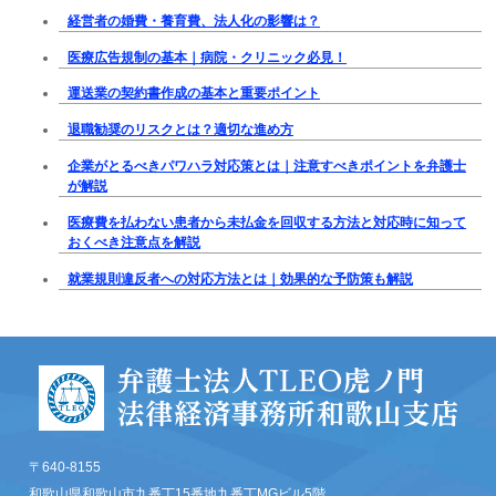
経営者の婚費・養育費、法人化の影響は？
医療広告規制の基本｜病院・クリニック必見！
運送業の契約書作成の基本と重要ポイント
退職勧奨のリスクとは？適切な進め方
企業がとるべきパワハラ対応策とは｜注意すべきポイントを弁護士
が解説
医療費を払わない患者から未払金を回収する方法と対応時に知って
おくべき注意点を解説
就業規則違反者への対応方法とは｜効果的な予防策も解説
〒640-8155
和歌山県和歌山市九番丁15番地九番丁MGビル5階