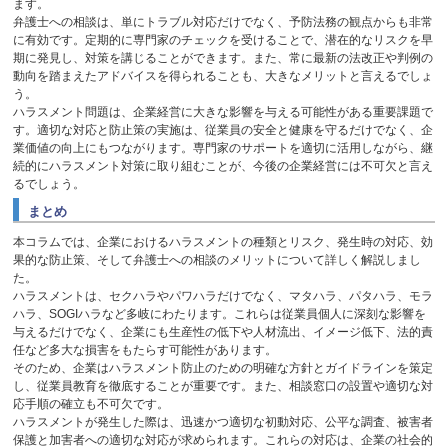
ます。
弁護士への相談は、単にトラブル対応だけでなく、予防法務の観点からも非常
に有効です。定期的に専門家のチェックを受けることで、潜在的なリスクを早
期に発見し、対策を講じることができます。また、常に最新の法改正や判例の
動向を踏まえたアドバイスを得られることも、大きなメリットと言えるでしょ
う。
ハラスメント問題は、企業経営に大きな影響を与える可能性がある重要課題で
す。適切な対応と防止策の実施は、従業員の安全と健康を守るだけでなく、企
業価値の向上にもつながります。専門家のサポートを適切に活用しながら、継
続的にハラスメント対策に取り組むことが、今後の企業経営には不可欠と言え
るでしょう。
まとめ
本コラムでは、企業におけるハラスメントの種類とリスク、発生時の対応、効
果的な防止策、そして弁護士への相談のメリットについて詳しく解説しまし
た。
ハラスメントは、セクハラやパワハラだけでなく、マタハラ、パタハラ、モラ
ハラ、
SOGI
ハラなど多岐にわたります。これらは従業員個人に深刻な影響を
与えるだけでなく、企業にも生産性の低下や人材流出、イメージ低下、法的責
任など多大な損害をもたらす可能性があります。
そのため、企業はハラスメント防止のための明確な方針とガイドラインを策定
し、従業員教育を徹底することが重要です。また、相談窓口の設置や適切な対
応手順の確立も不可欠です。
ハラスメントが発生した際は、迅速かつ適切な初動対応、公平な調査、被害者
保護と加害者への適切な対応が求められます。これらの対応は、企業の社会的