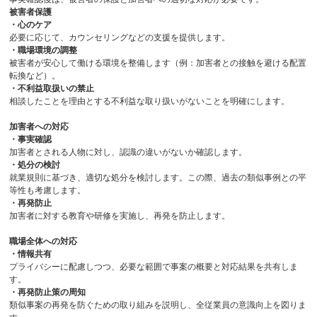
被害者保護
・心のケア
必要に応じて、カウンセリングなどの支援を提供します。
・職場環境の調整
被害者が安心して働ける環境を整備します（例：加害者との接触を避ける配置
転換など）。
・不利益取扱いの禁止
相談したことを理由とする不利益な取り扱いがないことを明確にします。
加害者への対応
・事実確認
加害者とされる人物に対し、認識の違いがないか確認します。
・処分の検討
就業規則に基づき、適切な処分を検討します。この際、過去の類似事例との平
等性も考慮します。
・再発防止
加害者に対する教育や研修を実施し、再発を防止します。
職場全体への対応
・情報共有
プライバシーに配慮しつつ、必要な範囲で事案の概要と対応結果を共有しま
す。
・再発防止策の周知
類似事案の再発を防ぐための取り組みを説明し、全従業員の意識向上を図りま