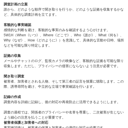
調査計画の立案
誰から、どのような順序で聞き取りを行うか、どのような証拠を収集するかな
ど、具体的な調査計画を立てます。
客観的な事実確認
感情的な判断を避け、客観的な事実のみを確認するよう心がけます。
5W1H
（
When
《いつ》、
Where
《どこで》、
Who
《誰が》、
What
《何を》、
Why
《なぜ》、
How
《どのように》）を意識して、具体的な言動や日時、場所
などを可能な限り特定します。
証拠の収集
メールやチャットのログ、監視カメラの映像など、客観的な証拠を可能な限り
収集します。ただし、プライバシーの侵害にならないよう注意が必要です。
聞き取り調査
被害者、加害者とされる人物、そして第三者の証言を慎重に聴取します。この
際、誘導尋問を避け、中立的な立場で事実確認を行います。
記録の作成
調査内容を詳細に記録し、後の対応や再発防止に活用できるようにします。
調査の過程では、関係者のプライバシーや名誉を尊重し、二次被害が生じない
よう細心の注意を払うことが重要です。
被害者保護と加害者への対応
事実確認後は、被害者の保護と加害者への適切な対応が必要です。