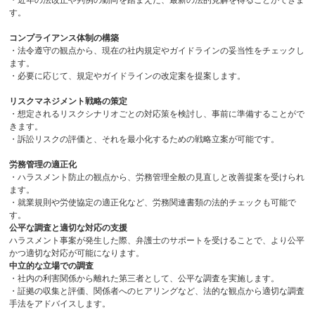
す。
コンプライアンス体制の構築
・法令遵守の観点から、現在の社内規定やガイドラインの妥当性をチェックし
ます。
・必要に応じて、規定やガイドラインの改定案を提案します。
リスクマネジメント戦略の策定
・想定されるリスクシナリオごとの対応策を検討し、事前に準備することがで
きます。
・訴訟リスクの評価と、それを最小化するための戦略立案が可能です。
労務管理の適正化
・ハラスメント防止の観点から、労務管理全般の見直しと改善提案を受けられ
ます。
・就業規則や労使協定の適正化など、労務関連書類の法的チェックも可能で
す。
公平な調査と適切な対応の支援
ハラスメント事案が発生した際、弁護士のサポートを受けることで、より公平
かつ適切な対応が可能になります。
中立的な立場での調査
・社内の利害関係から離れた第三者として、公平な調査を実施します。
・証拠の収集と評価、関係者へのヒアリングなど、法的な観点から適切な調査
手法をアドバイスします。