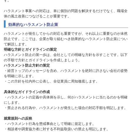
す。
ハラスメント事案への対応は、単に個別の問題を解決するだけでなく、職場全
体の風土改善につなげることが重要です。
効果的なハラスメント防止策
ハラスメントが発生してからの対応も重要ですが、それ以上に重要なのが未然
防止です。ここでは、企業が取り組むべき効果的なハラスメント防止策につい
て解説します。
明確な方針とガイドラインの策定
ハラスメント防止の第一歩は、会社としての明確な方針を示すことです。以下
の手順で方針とガイドラインを作成しましょう。
ハラスメント防止方針の策定
・経営トップのメッセージを含め、ハラスメントを絶対に許さない会社の姿勢
を明確に示します。
・この方針を社内外に公表し、全従業員に周知徹底します。
具体的なガイドラインの作成
・ハラスメントの定義や具体例を示し、何がハラスメントに当たるのかを明確
にします。
・禁止される行為や、ハラスメントが発生した場合の対応手順を明記します。
就業規則への反映
・ハラスメント行為を懲戒事由として明確に規定します。
・相談者や調査協力者に対する不利益取扱いの禁止も明記します。