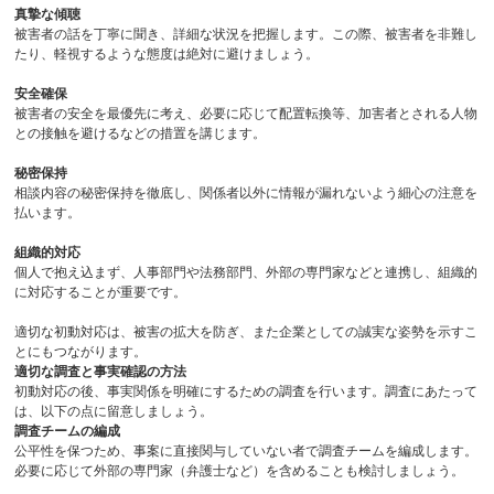
真摯な傾聴
被害者の話を丁寧に聞き、詳細な状況を把握します。この際、被害者を非難し
たり、軽視するような態度は絶対に避けましょう。
安全確保
被害者の安全を最優先に考え、必要に応じて配置転換等、加害者とされる人物
との接触を避けるなどの措置を講じます。
秘密保持
相談内容の秘密保持を徹底し、関係者以外に情報が漏れないよう細心の注意を
払います。
組織的対応
個人で抱え込まず、人事部門や法務部門、外部の専門家などと連携し、組織的
に対応することが重要です。
適切な初動対応は、被害の拡大を防ぎ、また企業としての誠実な姿勢を示すこ
とにもつながります。
適切な調査と事実確認の方法
初動対応の後、事実関係を明確にするための調査を行います。調査にあたって
は、以下の点に留意しましょう。
調査チームの編成
公平性を保つため、事案に直接関与していない者で調査チームを編成します。
必要に応じて外部の専門家（弁護士など）を含めることも検討しましょう。