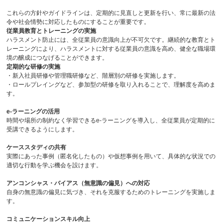
これらの方針やガイドラインは、定期的に見直しと更新を行い、常に最新の法
令や社会情勢に対応したものにすることが重要です。
従業員教育とトレーニングの実施
ハラスメント防止には、全従業員の意識向上が不可欠です。継続的な教育とト
レーニングにより、ハラスメントに対する従業員の意識を高め、健全な職場環
境の醸成につなげることができます。
定期的な研修の実施
・新入社員研修や管理職研修など、階層別の研修を実施します。
・ロールプレイングなど、参加型の研修を取り入れることで、理解度を高めま
す。
e-ラーニングの活用
時間や場所の制約なく学習できる
e-
ラーニングを導入し、全従業員が定期的に
受講できるようにします。
ケーススタディの共有
実際にあった事例（匿名化したもの）や仮想事例を用いて、具体的な状況での
適切な行動を学ぶ機会を設けます。
アンコンシャス・バイアス（無意識の偏見）への対応
自身の無意識の偏見に気づき、それを克服するためのトレーニングを実施しま
す。
コミュニケーションスキル向上