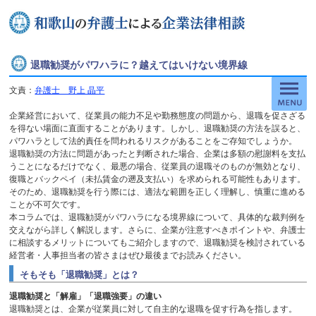
退職勧奨がパワハラに？越えてはいけない境界線
文責：
弁護士 野上 晶平
企業経営において、従業員の能力不足や勤務態度の問題から、退職を促さざる
を得ない場面に直面することがあります。しかし、退職勧奨の方法を誤ると、
パワハラとして法的責任を問われるリスクがあることをご存知でしょうか。
退職勧奨の方法に問題があったと判断された場合、企業は多額の慰謝料を支払
うことになるだけでなく、最悪の場合、従業員の退職そのものが無効となり、
復職とバックペイ（未払賃金の遡及支払い）を求められる可能性もあります。
そのため、退職勧奨を行う際には、適法な範囲を正しく理解し、慎重に進める
ことが不可欠です。
本コラムでは、退職勧奨がパワハラになる境界線について、具体的な裁判例を
交えながら詳しく解説します。さらに、企業が注意すべきポイントや、弁護士
に相談するメリットについてもご紹介しますので、退職勧奨を検討されている
経営者・人事担当者の皆さまはぜひ最後までお読みください。
そもそも「退職勧奨」とは？
退職勧奨と「解雇」「退職強要」の違い
退職勧奨とは、企業が従業員に対して自主的な退職を促す行為を指します。