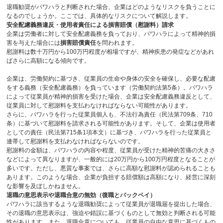
退職勧奨がパワハラと判断された場合、企業はどのようなリスクを負うことに
なるのでしょうか。ここでは、具体的なリスクについて解説します。
安全配慮義務違反・使用者責任による損害賠償（慰謝料）請求
企業は労働者に対して安全配慮義務を負っており、パワハラによって精神的損
害を与えた場合には
損害賠償責任
を問われます。
慰謝料は数十万円から
100
万円程度が相場ですが、精神疾患の発症などがあれ
ばさらに高額になる傾向です。
企業は、労働契約に基づき、従業員の生命や身体の安全を確保し、必要な配慮
をする義務（安全配慮義務）を負っています（労働契約法第
5
条）。パワハラ
によって従業員が精神的損害を受けた場合、企業は安全配慮義務違反として、
従業員に対して慰謝料を支払わなければならない可能性があります。
さらに、パワハラを行った従業員個人も、不法行為責任（民法第
709
条、
710
条）に基づいて慰謝料を請求される可能性があります。そして、企業は使用者
としての責任（民法第
715
条
1
項本文）に基づき、パワハラを行った従業員と
連帯して慰謝料を支払わなければならないのです。
慰謝料の金額は、パワハラの内容や程度、従業員が受けた精神的苦痛の大きさ
などによって異なりますが、一般的には
20
万円から
100
万円程度となることが
多いです。ただし、悪質な事案では、さらに高額な慰謝料が認められることも
あります。このような場合、企業が負担する賠償額は高額になり、経営に深刻
な影響を及ぼしかねません。
退職の意思表示や退職合意の無効（復職とバックペイ）
パワハラに該当するような退職勧奨によって従業員が退職届を提出した場合、
その退職の意思表示は、強迫や錯誤に基づくものとして無効と判断される可能
性があります。また、退職合意についても、従業員の自由な意思に基づくもの