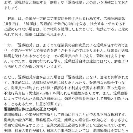
まず、退職勧奨と類似する「解雇」や「退職強要」との違いを明確にしておき
ましょう。
「解雇」は、企業が一方的に労働契約を終了させる行為です。労働契約法第
16
条では、「解雇は、客観的に合理的な理由を欠き、社会通念上相当である
と認められない場合は、その権利を濫用したものとして、無効とする」と定め
られており、簡単には認められません。
一方、「退職勧奨」は、あくまで従業員の自由意思による退職を促す行為であ
り、企業が一方的に労働契約を終了させるものではありません。従業員が退職
勧奨を受け入れるかどうかは、その従業員の自由であり、強制力はありませ
ん。そのため、適切に行われる限り、退職勧奨自体は違法ではなく、解雇より
も法的リスクが低い方法といえます。
ただし、退職勧奨が度を超えた場合は「退職強要」となり、違法と判断されま
す。具体的には、退職勧奨が執拗に繰り返されたり、脅迫的な言動を伴うな
ど、従業員の権利または法律上保護される利益を侵害する程度に至った場合、
不法行為責任（民法第
709
条）を問われる可能性があります。また、退職強要
によって得られた退職の意思表示は、強迫や錯誤を理由として無効と判断され
ることもあるため、注意が必要です。
退職勧奨自体は企業の正当な権利
退職勧奨は、企業が経営判断として自由に行うことができる正当な権利です。
従業員の能力不足、勤務態度の問題、組織との適合性の欠如など、さまざまな
理由で退職を促すことは、企業の経営上必要な判断として認められています。
実際、解雇の要件が厳しい日本の労働法制においては、退職勧奨は企業にとっ