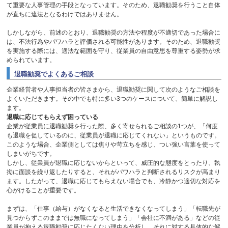
て重要な人事管理の手段となっています。そのため、退職勧奨を行うこと自体
が直ちに違法となるわけではありません。
しかしながら、前述のとおり、退職勧奨の方法や程度が不適切であった場合に
は、不法行為やパワハラと評価される可能性があります。そのため、退職勧奨
を実施する際には、適法な範囲を守り、従業員の自由意思を尊重する姿勢が求
められています。
退職勧奨でよくあるご相談
企業経営者や人事担当者の皆さまから、退職勧奨に関して次のようなご相談を
よくいただきます。その中でも特に多い
3
つのケースについて、簡単に解説し
ます。
退職に応じてもらえず困っている
企業が従業員に退職勧奨を行った際、多く寄せられるご相談の
1
つが、「何度
も退職を促しているのに、従業員が退職に応じてくれない」というものです。
このような場合、企業側としては焦りや苛立ちを感じ、つい強い言葉を使って
しまいがちです。
しかし、従業員が退職に応じないからといって、威圧的な態度をとったり、執
拗に面談を繰り返したりすると、それがパワハラと判断されるリスクが高まり
ます。したがって、退職に応じてもらえない場合でも、冷静かつ適切な対応を
心がけることが重要です。
まずは、「仕事（給与）がなくなると生活できなくなってしまう」「転職先が
見つからずこのままでは無職になってしまう」「会社に不満がある」などの従
業員が抱える退職勧奨に応じたくない理由を分析し、それに対する具体的な解