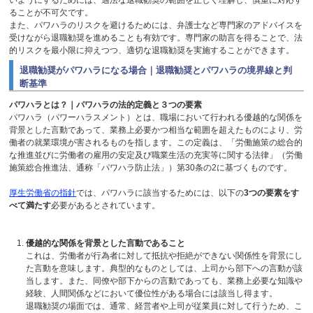
いようにするためには、適法な退職勧奨の範囲を正しく理解し、慎重に対応す
ることが不可欠です。
また、パワハラのリスクを避けるためには、弁護士など専門家のアドバイスを
受けながら退職勧奨を進めることも有効です。専門家の助言を得ることで、法
的リスクを最小限に抑えつつ、適切な退職勧奨を実施することができます。
退職勧奨がパワハラになる場合｜退職勧奨とパワハラの境界線と判
断基準
パワハラとは？｜パワハラの法的定義と３つの要素
パワハラ（パワーハラスメント）とは、職場において行われる優越的な関係を
背景とした言動であって、業務上必要かつ相当な範囲を超えたものにより、労
働者の就業環境が害されるものを指します。この定義は、「労働施策の総合的
な推進並びに労働者の雇用の安定及び職業生活の充実等に関する法律」（労働
施策総合推進法、通称「パワハラ防止法」）第
30
条の
2
に基づくものです。
厚生労働省の指針
では、パワハラに該当するためには、以下の
3
つの要素をす
べて満たす
必要があるとされています。
優越的な関係を背景とした言動であること
これは、労働者が行為者に対して抵抗や拒絶ができない関係性を背景にし
た言動を意味します。典型的なものとしては、上司から部下への言動が該
当します。また、同僚や部下からの言動であっても、業務上必要な知識や
経験、人間関係などにおいて優位性がある場合には該当し得ます。
退職勧奨の場面では、通常、経営者や上司が従業員に対して行うため、こ