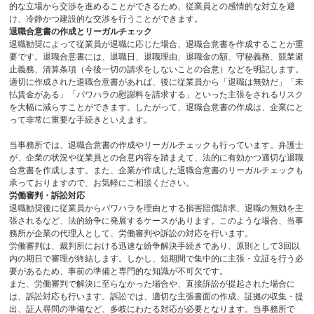
的な立場から交渉を進めることができるため、従業員との感情的な対立を避
け、冷静かつ建設的な交渉を行うことができます。
退職合意書の作成とリーガルチェック
退職勧奨によって従業員が退職に応じた場合、退職合意書を作成することが重
要です。退職合意書には、退職日、退職理由、退職金の額、守秘義務、競業避
止義務、清算条項（今後一切の請求をしないことの合意）などを明記します。
適切に作成された退職合意書があれば、後に従業員から「退職は無効だ」「未
払賃金がある」「パワハラの慰謝料を請求する」といった主張をされるリスク
を大幅に減らすことができます。したがって、退職合意書の作成は、企業にと
って非常に重要な手続きといえます。
当事務所では、退職合意書の作成やリーガルチェックも行っています。弁護士
が、企業の状況や従業員との合意内容を踏まえて、法的に有効かつ適切な退職
合意書を作成します。また、企業が作成した退職合意書のリーガルチェックも
承っておりますので、お気軽にご相談ください。
労働審判・訴訟対応
退職勧奨後に従業員からパワハラを理由とする損害賠償請求、退職の無効を主
張されるなど、法的紛争に発展するケースがあります。このような場合、当事
務所が企業の代理人として、労働審判や訴訟の対応を行います。
労働審判は、裁判所における迅速な紛争解決手続きであり、原則として
3
回以
内の期日で審理が終結します。しかし、短期間で集中的に主張・立証を行う必
要があるため、事前の準備と専門的な知識が不可欠です。
また、労働審判で解決に至らなかった場合や、直接訴訟が提起された場合に
は、訴訟対応も行います。訴訟では、適切な主張書面の作成、証拠の収集・提
出、証人尋問の準備など、多岐にわたる対応が必要となります。当事務所で