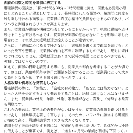
面談の回数と時間を適切に設定する
退職勧奨の面談は、
1
回の時間を
30
分～
1
時間程度に抑え、回数も必要最小限
にとどめることが望ましいでしょう。長時間にわたる面談や、短期間に何度も
繰り返し行われる面談は、従業員に過度な精神的負担をかけるものであり、パ
ワハラと判断されるリスクが高まります。
また、従業員が退職を明確に拒否しているにもかかわらず、執拗に退職を迫り
続けることは避けるべきです。従業員が退職の意思がないことを明確に示した
場合には、それ以上の退職勧奨は控えることが適切です。
さらに、「退職に応じるまで帰さない」「退職届を書くまで面談を続ける」と
いった発言や態度は、従業員の自由を不当に制限するものであり、絶対に避け
なければなりません。退職勧奨はあくまで説得の範囲にとどまるべきであり、
強制してはならないのです。
加えて、面談の日時を設定する際にも、従業員の都合を考慮することが大切で
す。例えば、業務時間外や休日に面談を設定することは、従業員にとって大き
な負担となるため、できる限り避けるべきでしょう。
人格攻撃や侮辱的な発言をしない
退職勧奨の際に、「無能だ」「会社のお荷物だ」「あなたには能力がない」と
いった人格を否定するような発言をすることは、絶対に避けなければなりませ
ん。また、従業員の外見、年齢、性別、家族構成などに言及して侮辱する発言
も同様です。
これらの発言は、業務上の必要性がないばかりか、従業員の尊厳を傷つけるも
のであり、就業環境を著しく害します。そのため、パワハラに該当する可能性
が極めて高く、慰謝料請求のリスクも大きくなります。
退職を促す理由を説明する際には、客観的な事実に基づいて、具体的かつ冷静
に伝えることが重要です。例えば、「過去
○
ヶ月間の業績が目標を下回ってい