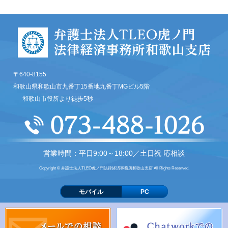
〒640-8155
和歌山県和歌山市九番丁15番地九番丁MGビル5階
和歌山市役所より徒歩5秒
営業時間：平日9:00～18:00／土日祝 応相談
Copyright © 弁護士法人TLEO虎ノ門法律経済事務所和歌山支店 All Rights Reserved.
モバイル
PC