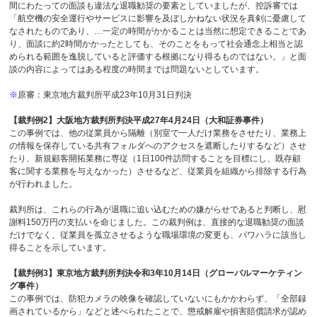
間にわたっての面談も違法な退職勧奨の要素としていましたが、控訴審では
「航空機の安全運行やサービスに影響を及ぼしかねない状況を真剣に憂慮して
なされたものであり、…一定の時間がかかることは当然に想定できることであ
り、面談に約
2
時間かかったとしても、そのことをもって社会通念上相当と認
められる範囲を逸脱していると評価する根拠になり得るものではない。」と面
談の内容によってはある程度の時間までは問題ないとしています。
※
原審：東京地方裁判所平成
23
年
10
月
31
日判決
【裁判例
2
】大阪地方裁判所判決平成
27
年
4
月
24
日（大和証券事件）
この事例では、他の従業員から隔離（別室で一人だけ業務をさせたり、業務上
の情報を保存している共有フォルダへのアクセスを遮断したりするなど）させ
たり、新規顧客開拓業務に専従（
1
日
100
件訪問することを目標にし、既存顧
客に関する業務を与えなかった）させるなど、従業員を組織から排除する行為
が行われました。
裁判所は、これらの行為が退職に追い込むための嫌がらせであると判断し、慰
謝料
150
万円の支払いを命じました。この裁判例は、直接的な退職勧奨の面談
だけでなく、従業員を孤立させるような職場環境の変更も、パワハラに該当し
得ることを示しています。
【裁判例
3
】東京地方裁判所判決令和
3
年
10
月
14
日（グローバルマーケティン
グ事件）
この事例では、防犯カメラの映像を確認していないにもかかわらず、「全部録
画されているから」などと述べられたことで、懲戒解雇や損害賠償請求が認め