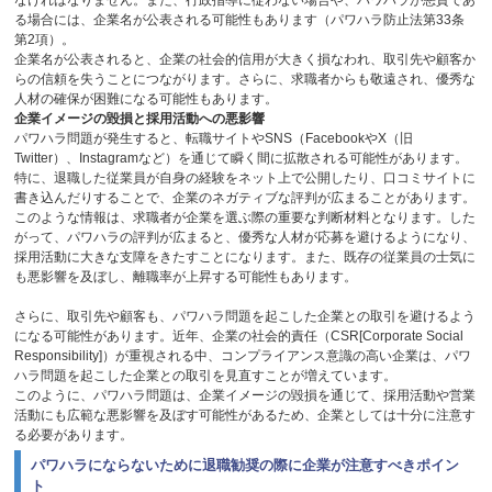
る場合には、企業名が公表される可能性もあります（パワハラ防止法第
33
条
第
2
項）。
企業名が公表されると、企業の社会的信用が大きく損なわれ、取引先や顧客か
らの信頼を失うことにつながります。さらに、求職者からも敬遠され、優秀な
人材の確保が困難になる可能性もあります。
企業イメージの毀損と採用活動への悪影響
パワハラ問題が発生すると、転職サイトや
SNS
（
Facebook
や
X
（旧
Twitter
）、
Instagram
など）を通じて瞬く間に拡散される可能性があります。
特に、退職した従業員が自身の経験をネット上で公開したり、口コミサイトに
書き込んだりすることで、企業のネガティブな評判が広まることがあります。
このような情報は、求職者が企業を選ぶ際の重要な判断材料となります。した
がって、パワハラの評判が広まると、優秀な人材が応募を避けるようになり、
採用活動に大きな支障をきたすことになります。また、既存の従業員の士気に
も悪影響を及ぼし、離職率が上昇する可能性もあります。
さらに、取引先や顧客も、パワハラ問題を起こした企業との取引を避けるよう
になる可能性があります。近年、企業の社会的責任（
CSR[Corporate Social
Responsibility]
）が重視される中、コンプライアンス意識の高い企業は、パワ
ハラ問題を起こした企業との取引を見直すことが増えています。
このように、パワハラ問題は、企業イメージの毀損を通じて、採用活動や営業
活動にも広範な悪影響を及ぼす可能性があるため、企業としては十分に注意す
る必要があります。
パワハラにならないために退職勧奨の際に企業が注意すべきポイン
ト