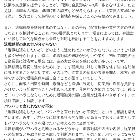
決策や支援策を提示することが、円満な合意形成への第一歩となります。たと
えば、退職金の増額、退職時期の調整などが考えられます。従業員の立場に寄
り添い、双方にとって納得のいく着地点を探るところから始めてみましょう。
また、退職勧奨を継続するのではなく、別の手段（配置転換や業務内容の見直
しなど）を検討することも
1
つの選択肢となります。場合によっては、弁護士
に相談して法的な観点から最適な対応を検討することをおすすめします。
退職勧奨の進め方が分からない
「退職勧奨をしたいが、どのように進めればよいか分からない」というご相談
も多く寄せられます。特に、退職勧奨の経験が少ない企業や、初めて問題のあ
る従業員に対応する場合には、進め方に不安を感じる方が多いようです。
退職勧奨を適切に進めるためには、まず従業員に対して退職を促す理由を明確
に説明することが大切です。その上で、従業員の意見や希望を聞き、双方が納
得できる形で退職条件を話し合うことが望ましいでしょう。
さらに、面談の回数や時間、場所なども適切に設定し、従業員に過度な負担を
かけないよう配慮することが求められます。具体的な進め方については、後ほ
ど「パワハラにならないために退職勧奨の際に企業が注意すべきポイント」の
項目で詳しく解説します。
パワハラと言われないか不安
「退職勧奨をしたいが、パワハラと言われないか不安だ」というご相談も増え
ています。近年、パワハラに対する社会的な関心が高まっており、企業として
もパワハラのリスクを避けたいと考えるのは当然です。
退職勧奨がパワハラと判断されるかどうかは、退職勧奨の方法や内容、従業員
への影響などを総合的に考慮して判断されます。そのため、パワハラにならな