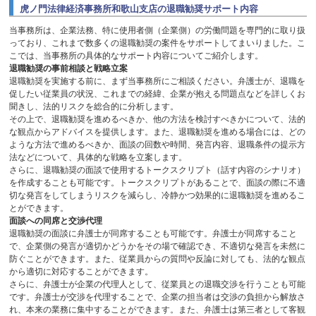
虎ノ門法律経済事務所和歌山支店の退職勧奨サポート内容
当事務所は、企業法務、特に使用者側（企業側）の労働問題を専門的に取り扱
っており、これまで数多くの退職勧奨の案件をサポートしてまいりました。こ
こでは、当事務所の具体的なサポート内容についてご紹介します。
退職勧奨の事前相談と戦略立案
退職勧奨を実施する前に、まず当事務所にご相談ください。弁護士が、退職を
促したい従業員の状況、これまでの経緯、企業が抱える問題点などを詳しくお
聞きし、法的リスクを総合的に分析します。
その上で、退職勧奨を進めるべきか、他の方法を検討すべきかについて、法的
な観点からアドバイスを提供します。また、退職勧奨を進める場合には、どの
ような方法で進めるべきか、面談の回数や時間、発言内容、退職条件の提示方
法などについて、具体的な戦略を立案します。
さらに、退職勧奨の面談で使用するトークスクリプト（話す内容のシナリオ）
を作成することも可能です。トークスクリプトがあることで、面談の際に不適
切な発言をしてしまうリスクを減らし、冷静かつ効果的に退職勧奨を進めるこ
とができます。
面談への同席と交渉代理
退職勧奨の面談に弁護士が同席することも可能です。弁護士が同席すること
で、企業側の発言が適切かどうかをその場で確認でき、不適切な発言を未然に
防ぐことができます。また、従業員からの質問や反論に対しても、法的な観点
から適切に対応することができます。
さらに、弁護士が企業の代理人として、従業員との退職交渉を行うことも可能
です。弁護士が交渉を代理することで、企業の担当者は交渉の負担から解放さ
れ、本来の業務に集中することができます。また、弁護士は第三者として客観