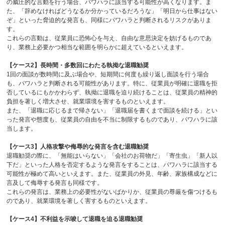
の威圧的な言動を行う場合、パワハラに該当する可能性が高くなります。ま
た、「辞めなければどうなるか分かっているだろうな」「明日から仕事はない
ぞ」といった脅迫的な発言も、同様にパワハラと判断されるリスクがありま
す。
これらの言動は、従業員に恐怖心を与え、自由な意思決定を妨げるものであ
り、業務上必要かつ相当な範囲を明らかに超えているといえます。
【ケース
2
】長時間・多数回にわたる執拗な退職勧奨
1回の面談が数時間に及ぶ場合や、短期間に何度も繰り返し面談を行う場合
も、パワハラと判断される可能性があります。特に、従業員が明確に退職を拒
否しているにもかかわらず、執拗に退職を迫り続けることは、従業員の精神的
負担を著しく増大させ、就業環境を害するものといえます。
また、「退職に応じるまで帰さない」「退職届を書くまで面談を続ける」とい
った発言や態度も、従業員の自由を不当に制限するものであり、パワハラに該
当します。
【ケース
3
】人格攻撃や侮辱的な発言を含む退職勧奨
退職勧奨の際に、「無能はいらない」「会社のお荷物だ」「寄生虫」「新人以
下だ」といった人格を否定するような発言をすることは、パワハラに該当する
可能性が極めて高いといえます。また、従業員の外見、年齢、家族構成などに
言及して侮辱する発言も同様です。
これらの発言は、業務上の必要性がないばかりか、従業員の尊厳を傷つけるも
のであり、就業環境を著しく害するものといえます。
【ケース
4
】不利益を示唆して退職を迫る退職勧奨