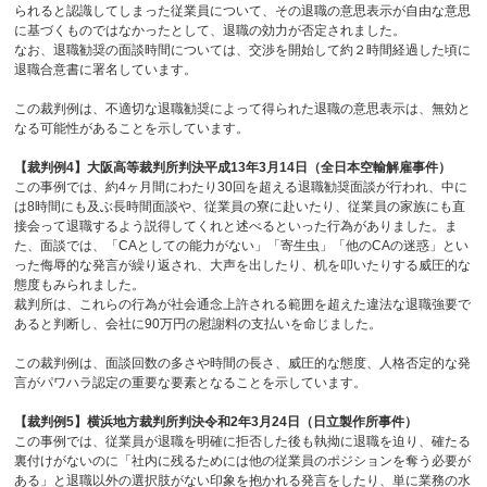
られると認識してしまった従業員について、その退職の意思表示が自由な意思
に基づくものではなかったとして、退職の効力が否定されました。
なお、退職勧奨の面談時間については、交渉を開始して約２時間経過した頃に
退職合意書に署名しています。
この裁判例は、不適切な退職勧奨によって得られた退職の意思表示は、無効と
なる可能性があることを示しています。
【裁判例
4
】大阪高等裁判所判決平成
13
年
3
月
14
日（全日本空輸解雇事件）
この事例では、約
4
ヶ月間にわたり
30
回を超える退職勧奨面談が行われ、中に
は
8
時間にも及ぶ長時間面談や、従業員の寮に赴いたり、従業員の家族にも直
接会って退職するよう説得してくれと述べるといった行為がありました。ま
た、面談では、「
CA
としての能力がない」「寄生虫」「他の
CA
の迷惑」とい
った侮辱的な発言が繰り返され、大声を出したり、机を叩いたりする威圧的な
態度もみられました。
裁判所は、これらの行為が社会通念上許される範囲を超えた違法な退職強要で
あると判断し、会社に
90
万円の慰謝料の支払いを命じました。
この裁判例は、面談回数の多さや時間の長さ、威圧的な態度、人格否定的な発
言がパワハラ認定の重要な要素となることを示しています。
【裁判例
5
】横浜地方裁判所判決令和
2
年
3
月
24
日（日立製作所事件）
この事例では、従業員が退職を明確に拒否した後も執拗に退職を迫り、確たる
裏付けがないのに「社内に残るためには他の従業員のポジションを奪う必要が
ある」と退職以外の選択肢がない印象を抱かれる発言をしたり、単に業務の水