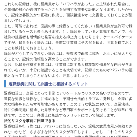
これらの記録は、後に従業員から「パワハラがあった」と主張された場合に、
企業側の対応が適切であったことを証明する重要な証拠となります。したがっ
て、記録は客観的かつ正確に作成し、面談後速やかに文書化しておくことが望
ましいでしょう。
また、可能であれば、面談の際に録音をしてください（従業員側が無許可で録
音しているケースも多々あります。）。録音をしていると意識することで、会
社側の担当者も感情的な発言を控える抑止力にもなります。ケースバイケース
ですが、録音を行う場合には、事前に従業員にその旨を伝え、同意を得ておく
ことも検討しておきましょう。
録音がどうしてもできない場合には、複数名で面談に臨み、お互いに証人とな
ることで、記録の信頼性を高めることができます。
なお、記録を作成する際には、従業員に対する人格攻撃や侮辱的な内容が含ま
れていないか、十分に確認することも大切です。記録そのものがパワハラの証
拠となってしまうことがないよう、注意しましょう。
退職勧奨に関して弁護士に相談するメリット
退職勧奨は、企業にとって非常にデリケートかつリスクの高いプロセスです。
適切な知識と経験なしに進めると、予期せぬ法的トラブルに発展し、企業に多
大な損害をもたらす可能性があります。このような状況において、企業法務、
特に労働問題に精通した弁護士など専門家のサポートを受けることが非常に有
効です。ここでは、弁護士に相談するメリットについて解説します。
法的リスクを事前に回避できる
退職勧奨を行う際には、パワハラに該当しないか、退職の意思表示が無効とさ
れないかなど、さまざまな法的リスクが存在します。しかし、これらのリスク