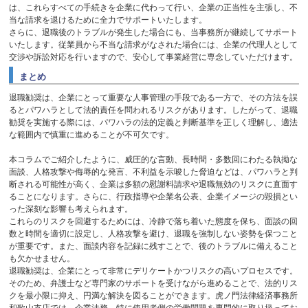
は、これらすべての手続きを企業に代わって行い、企業の正当性を主張し、不
当な請求を退けるために全力でサポートいたします。
さらに、退職後のトラブルが発生した場合にも、当事務所が継続してサポート
いたします。従業員から不当な請求がなされた場合には、企業の代理人として
交渉や訴訟対応を行いますので、安心して事業経営に専念していただけます。
まとめ
退職勧奨は、企業にとって重要な人事管理の手段である一方で、その方法を誤
るとパワハラとして法的責任を問われるリスクがあります。したがって、退職
勧奨を実施する際には、パワハラの法的定義と判断基準を正しく理解し、適法
な範囲内で慎重に進めることが不可欠です。
本コラムでご紹介したように、威圧的な言動、長時間・多数回にわたる執拗な
面談、人格攻撃や侮辱的な発言、不利益を示唆した脅迫などは、パワハラと判
断される可能性が高く、企業は多額の慰謝料請求や退職無効のリスクに直面す
ることになります。さらに、行政指導や企業名公表、企業イメージの毀損とい
った深刻な影響も考えられます。
これらのリスクを回避するためには、冷静で落ち着いた態度を保ち、面談の回
数と時間を適切に設定し、人格攻撃を避け、退職を強制しない姿勢を保つこと
が重要です。また、面談内容を記録に残すことで、後のトラブルに備えること
も欠かせません。
退職勧奨は、企業にとって非常にデリケートかつリスクの高いプロセスです。
そのため、弁護士など専門家のサポートを受けながら進めることで、法的リス
クを最小限に抑え、円満な解決を図ることができます。虎ノ門法律経済事務所
和歌山支店では、企業法務、特に使用者側の労働問題を専門的に取り扱ってお