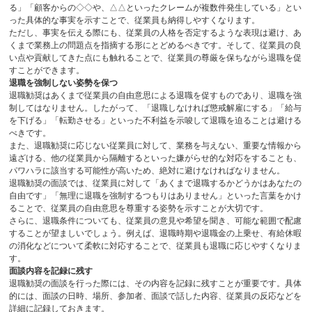
る」「顧客からの◇◇や、△△といったクレームが複数件発生している」とい
った具体的な事実を示すことで、従業員も納得しやすくなります。
ただし、事実を伝える際にも、従業員の人格を否定するような表現は避け、あ
くまで業務上の問題点を指摘する形にとどめるべきです。そして、従業員の良
い点や貢献してきた点にも触れることで、従業員の尊厳を保ちながら退職を促
すことができます。
退職を強制しない姿勢を保つ
退職勧奨はあくまで従業員の自由意思による退職を促すものであり、退職を強
制してはなりません。したがって、「退職しなければ懲戒解雇にする」「給与
を下げる」「転勤させる」といった不利益を示唆して退職を迫ることは避ける
べきです。
また、退職勧奨に応じない従業員に対して、業務を与えない、重要な情報から
遠ざける、他の従業員から隔離するといった嫌がらせ的な対応をすることも、
パワハラに該当する可能性が高いため、絶対に避けなければなりません。
退職勧奨の面談では、従業員に対して「あくまで退職するかどうかはあなたの
自由です」「無理に退職を強制するつもりはありません」といった言葉をかけ
ることで、従業員の自由意思を尊重する姿勢を示すことが大切です。
さらに、退職条件についても、従業員の意見や希望を聞き、可能な範囲で配慮
することが望ましいでしょう。例えば、退職時期や退職金の上乗せ、有給休暇
の消化などについて柔軟に対応することで、従業員も退職に応じやすくなりま
す。
面談内容を記録に残す
退職勧奨の面談を行った際には、その内容を記録に残すことが重要です。具体
的には、面談の日時、場所、参加者、面談で話した内容、従業員の反応などを
詳細に記録しておきます。