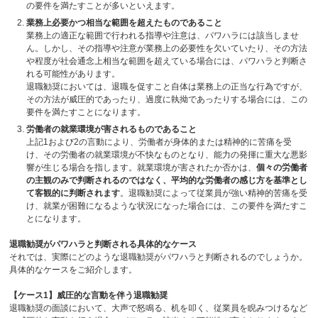
の要件を満たすことが多いといえます。
業務上必要かつ相当な範囲を超えたものであること
業務上の適正な範囲で行われる指導や注意は、パワハラには該当しませ
ん。しかし、その指導や注意が業務上の必要性を欠いていたり、その方法
や程度が社会通念上相当な範囲を超えている場合には、パワハラと判断さ
れる可能性があります。
退職勧奨においては、退職を促すこと自体は業務上の正当な行為ですが、
その方法が威圧的であったり、過度に執拗であったりする場合には、この
要件を満たすことになります。
労働者の就業環境が害されるものであること
上記
1
および
2
の言動により、労働者が身体的または精神的に苦痛を受
け、その労働者の就業環境が不快なものとなり、能力の発揮に重大な悪影
響が生じる場合を指します。就業環境が害されたか否かは、
個々の労働者
の主観のみで判断されるのではなく、平均的な労働者の感じ方を基準とし
て客観的に判断されます
。退職勧奨によって従業員が強い精神的苦痛を受
け、就業が困難になるような状況になった場合には、この要件を満たすこ
とになります。
退職勧奨がパワハラと判断される具体的なケース
それでは、実際にどのような退職勧奨がパワハラと判断されるのでしょうか。
具体的なケースをご紹介します。
【ケース
1
】威圧的な言動を伴う退職勧奨
退職勧奨の面談において、大声で怒鳴る、机を叩く、従業員を睨みつけるなど