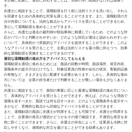
を正確に把握し、適切に対応することは、法律の専門知識がなければ困難で
す。
弁護士に相談することで、退職勧奨を行う前に法的リスクを洗い出し、それら
を回避するための具体的な対策を講じることができます。また、退職勧奨の方
法や内容についても、法的な観点からアドバイスを受けることができるため、
安心して退職勧奨を進めることができます。
さらに、弁護士は過去の裁判例や類似事例に精通しているため、どのような対
応がパワハラと判断されやすいか、どのような対応が適法と認められやすいか
について、具体的かつ実践的なアドバイスを提供することができます。このよ
うなアドバイスを受けることで、企業は法的リスクを最小限に抑えつつ、効果
的な退職勧奨を実施することができるのです。
適切な退職勧奨の進め方をアドバイスしてもらえる
退職勧奨を適切に進めるためには、面談の回数や時間、面談場所、発言内容、
退職条件の提示方法だけでなく、対象従業員の性格や会社の状況、客観的証拠
の有無など、さまざまな点に配慮する必要があります。しかし、具体的な進め
方については、企業の担当者だけで判断することが難しい場合も少なくありま
せん。
弁護士に相談することで、個別の事案に応じた最適な退職勧奨の進め方につい
て、具体的なアドバイスを受けることができます。例えば、どのような理由で
退職を促すべきか、面談では何を話すべきか、どのような退職条件を提示すべ
きかなど、実務的な観点から詳細なアドバイスを得ることができます。
また、退職勧奨の面談に弁護士が同席することも可能です。弁護士が同席する
ことで、企業側の発言が適切かどうかをその場で確認でき、不適切な発言を未
然に防ぐことができます。さらに、弁護士の存在によって、従業員も冷静に対
応しやすくなり、感情的な対立を避けることができる効果もあります。