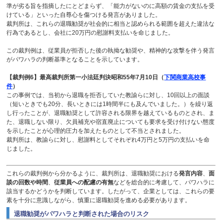
準が劣る旨を指摘したにとどまらず、「能力がないのに高額の賃金の支払を受
けている」といった自尊心を傷つける発言がありました。
裁判所は、これらの退職勧奨が社会的に相当と認められる範囲を超えた違法な
行為であるとし、会社に
20
万円の慰謝料支払いを命じました。
この裁判例は、従業員が拒否した後の執拗な勧奨や、精神的な攻撃を伴う発言
がパワハラの判断基準となることを示しています。
【裁判例
6
】最高裁判所第一小法廷判決昭和
55
年
7
月
10
日（
下関商業高校事
件
）
この事例では、当初から退職を拒否していた教諭らに対し、
10
回以上の面談
（短いときでも
20
分、長いときには
1
時間半にも及んでいました。）を繰り返
し行ったことが、退職勧奨として許容される限界を越えているものとされ、ま
た、退職しない限り、欠員補充や宿直廃止についても要求を受け付けない態度
を示したことが心理的圧力を加えたものとして不当とされました。
裁判所は、教諭らに対し、慰謝料としてそれぞれ
4
万円と
5
万円の支払いを命
じました。
これらの裁判例から分かるように、裁判所は、退職勧奨における
発言内容
、
面
談の回数や時間
、
従業員への配慮の有無
などを総合的に考慮して、パワハラに
該当するかどうかを判断しています。したがって、企業としては、これらの要
素を十分に意識しながら、慎重に退職勧奨を進める必要があります。
退職勧奨がパワハラと判断された場合のリスク