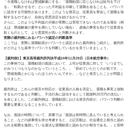
「今退職しなければ懲戒解雇にする」「退職勧奨に応じなければ給与を下げ
る」「転勤させるぞ」といった不利益を示唆して退職を迫ることも、パワハラ
に該当する可能性があります。このような発言は、従業員を脅迫して退職を強
制するものであり、自由な意思決定を妨げるからです。
さらに、このような不利益の示唆が実際には実現できないものである場合（例
えば、懲戒解雇の要件を満たしていない場合）、虚偽の事実を告げて従業員を
欺くものとして、より悪質性が高いと判断されます。
実際の裁判例にみるパワハラ認定の判断基準
ここでは、実際に退職勧奨がパワハラと認定された裁判例をご紹介し、裁判所
がどのような基準でパワハラを判断しているかを見ていきましょう。
【裁判例
1
】東京高等裁判所判決平成
24
年
11
月
29
日（日本航空事件）
この事例では、退職勧奨の面談において、上司が従業員に対して「いつまでし
がみつくつもりなのかなっていうところ。」「辞めていただくのが筋です。」
「懲戒免職とかになったほうがいいんですか。」などと発言したことが問題と
なりました。
裁判所は、これらの発言や対応が、従業員の人格を否定し、退職を事実上強制
するものであると判断し、不法行為に該当するとして慰謝料
20
万円の支払い
を命じました。この裁判例は、退職勧奨における発言内容が、パワハラ判断の
重要な要素となることを示しています。
なお、面談の時間について、原審では「面談は長時間に及んでいると考えられ
ること…などの諸事情を併せ考慮すると、上記言動は、社会通念上相当と認め
られる範囲を逸脱している違法な退職勧奨と認めるのが相当である。」と長時