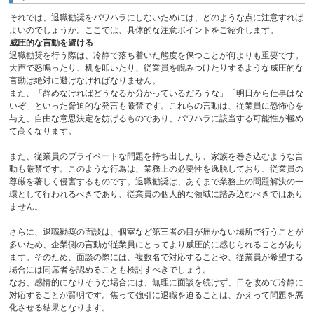
それでは、退職勧奨をパワハラにしないためには、どのような点に注意すれば
よいのでしょうか。ここでは、具体的な注意ポイントをご紹介します。
威圧的な言動を避ける
退職勧奨を行う際は、冷静で落ち着いた態度を保つことが何よりも重要です。
大声で怒鳴ったり、机を叩いたり、従業員を睨みつけたりするような威圧的な
言動は絶対に避けなければなりません。
また、「辞めなければどうなるか分かっているだろうな」「明日から仕事はな
いぞ」といった脅迫的な発言も厳禁です。これらの言動は、従業員に恐怖心を
与え、自由な意思決定を妨げるものであり、パワハラに該当する可能性が極め
て高くなります。
また、従業員のプライベートな問題を持ち出したり、家族を巻き込むような言
動も厳禁です。このような行為は、業務上の必要性を逸脱しており、従業員の
尊厳を著しく侵害するものです。退職勧奨は、あくまで業務上の問題解決の一
環として行われるべきであり、従業員の個人的な領域に踏み込むべきではあり
ません。
さらに、退職勧奨の面談は、個室など第三者の目が届かない場所で行うことが
多いため、企業側の言動が従業員にとってより威圧的に感じられることがあり
ます。そのため、面談の際には、複数名で対応することや、従業員が希望する
場合には同席者を認めることも検討すべきでしょう。
なお、感情的になりそうな場合には、無理に面談を続けず、日を改めて冷静に
対応することが賢明です。焦って強引に退職を迫ることは、かえって問題を悪
化させる結果となります。