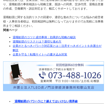
り、退職勧奨の事前相談から戦略立案、面談への同席、交渉代理、退職合意書
の作成、労働審判・訴訟対応まで、幅広くサポートしております。
退職勧奨に関する法的リスクの回避や、適切な進め方についてお悩みの経営者
様・人事担当者様は、初回相談料は無料になっておりますのでお気軽に当事務
所までご相談ください。
関連ページ
退職勧奨のコツと成功事例：効果的な戦略の秘訣
退職勧奨のリスクとは？適切な進め方
企業がとるべきパワハラ対応策とは｜注意すべきポイントを弁護士が
解説
企業を守る！転職サイトへの書き込み対策
退職勧奨がパワハラに？越えてはいけない境界線