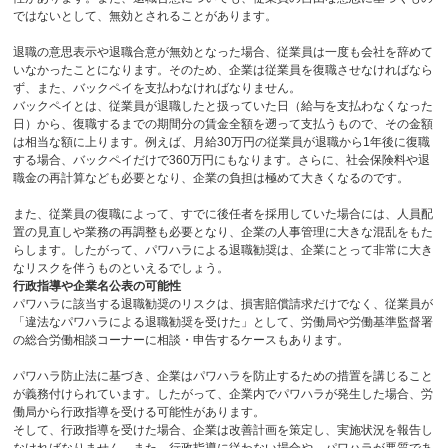
ではないとして、無効とされることがあります。
退職の意思表示や退職合意が無効となった場合、従業員は一度も会社を辞めて
いなかったことになります。そのため、企業は従業員を復職させなければなら
ず、また、バックペイを支払わなければなりません。
バックペイとは、従業員が退職したと扱っていた日（給与を支払わなくなった
日）から、復職するまでの期間分の賃金全額を遡って支払うもので、その金額
は相当な額に上ります。例えば、月給
30
万円の従業員が退職から
1
年後に復職
する場合、バックペイだけで
360
万円にもなります。さらに、社会保険料や退
職金の再計算なども必要となり、企業の負担は極めて大きくなるのです。
また、従業員の復職によって、すでに後任者を採用していた場合には、人員配
置の見直しや業務の再調整も必要となり、企業の人事管理に大きな混乱をもた
らします。したがって、パワハラによる退職勧奨は、企業にとって非常に大き
なリスクを伴うものといえるでしょう。
行政指導や企業名公表の可能性
パワハラに該当する退職勧奨のリスクは、損害賠償請求だけでなく、従業員が
「違法なパワハラによる退職勧奨を受けた」として、労働局や労働基準監督署
の総合労働相談コーナーに相談・申告するケースもあります。
パワハラ防止法に基づき、企業はパワハラを防止するための措置を講じること
が義務付けられています。したがって、企業内でパワハラが発生した場合、労
働局から行政指導を受ける可能性があります。
そして、行政指導を受けた場合、企業は改善計画を策定し、実施状況を報告し
なければなりません。また、行政指導に従わない場合や、パワハラが悪質であ